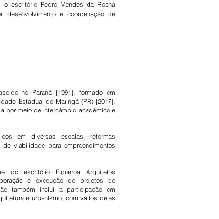
m o escritório Pedro Mendes da Rocha
ior desenvolvimento e coordenação de
 nascido no Paraná [1991], formado em
idade Estadual de Maringá (PR) [2017],
ida por meio de intercâmbio acadêmico e
nicos em diversas escalas, reformas
s de viabilidade para empreendimentos
 do escritório Figueroa Arquitetos
aboração e execução de projetos de
ção também inclui a participação em
quitetura e urbanismo, com vários deles