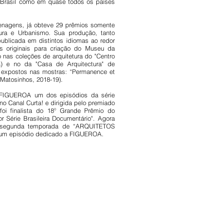
o Brasil como em quase todos os países
enagens, já obteve 29 prêmios somente
ura e Urbanismo. Sua produção, tanto
publicada em distintos idiomas ao redor
 originais para criação do Museu da
 nas coleções de arquitetura do "Centro
) e no da "Casa de Arquitectura" de
m expostos nas mostras: “Permanence et
 (Matosinhos, 2018-19).
 FIGUEROA um dos episódios da série
 Canal Curta! e dirigida pelo premiado
 foi finalista do 18º Grande Prêmio do
r Série Brasileira Documentário". Agora
a segunda temporada de “ARQUITETOS
 um episódio dedicado a FIGUEROA.