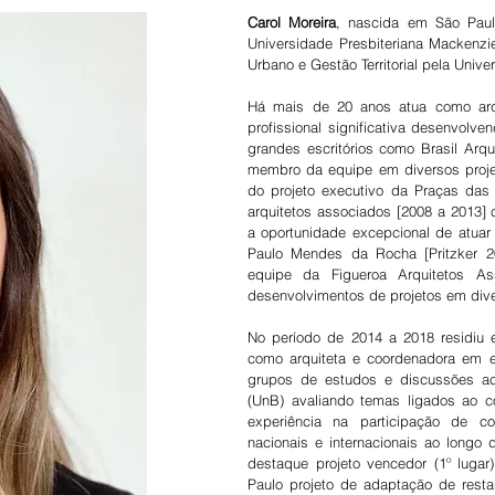
Carol Moreira
, nascida em São Paul
Universidade Presbiteriana Mackenz
Urbano e Gestão Territorial pela Univ
Há mais de 20 anos atua como arqui
profissional significativa desenvolve
grandes escritórios como Brasil Arqu
membro da equipe em diversos proje
do projeto executivo da Praças das
arquitetos associados [2008 a 2013]
a oportunidade excepcional de atuar 
Paulo Mendes da Rocha [Pritzker 20
equipe da Figueroa Arquitetos A
desenvolvimentos de projetos em div
No período de 2014 a 2018 residiu e
como arquiteta e coordenadora em esc
grupos de estudos e discussões ac
(UnB) avaliando temas ligados ao c
experiência na participação de c
nacionais e internacionais ao longo
destaque projeto vencedor (1º luga
Paulo projeto de adaptação de resta