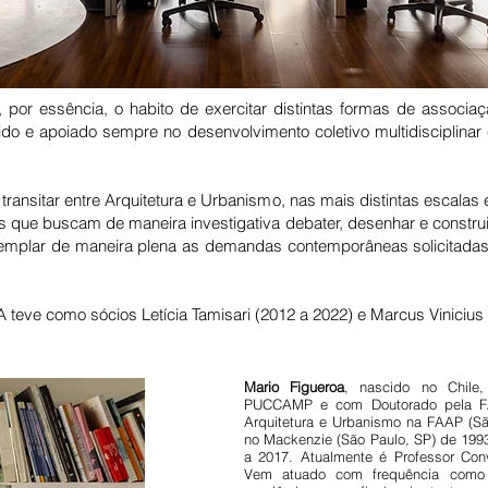
or essência, o habito de exercitar distintas formas de associ
ido e apoiado sempre no desenvolvimento coletivo multidisciplina
transitar entre Arquitetura e Urbanismo, nas mais distintas escal
tos que buscam de maneira investigativa debater, desenhar e constr
templar de maneira plena as demandas contemporâneas solicitadas 
teve como sócios Letícia Tamisari (2012 a 2022) e Marcus Viniciu
Mario Figueroa
, nascido no Chile,
PUCCAMP e com Doutorado pela FA
Arquitetura e Urbanismo na FAAP (Sã
no Mackenzie (São Paulo, SP) de 199
a 2017. Atualmente é Professor Conv
Vem atuado com frequência como 