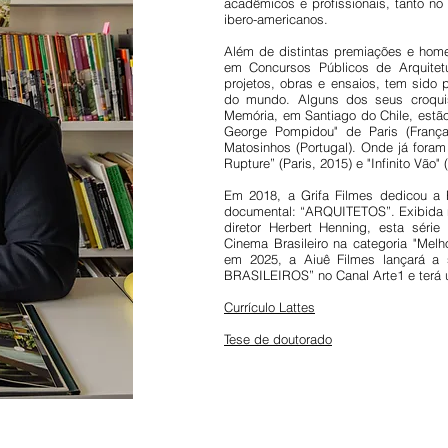
acadêmicos e profissionais, tanto n
ibero-americanos.
Além de distintas premiações e hom
em Concursos Públicos de Arquitet
projetos, obras e ensaios, tem sido 
do mundo. Alguns dos seus croquis
Memória, em Santiago do Chile, estão
George Pompidou" de Paris (França
Matosinhos (Portugal). Onde já fora
Rupture” (Paris, 2015) e "Infinito Vão"
Em 2018, a Grifa Filmes dedicou a
documental: “ARQUITETOS”. Exibida no
diretor Herbert Henning, esta série
Cinema Brasileiro na categoria "Melho
em 2025, a Aiuê Filmes lançará 
BRASILEIROS” no Canal Arte1 e terá
Currículo Lattes
Tese de doutorado