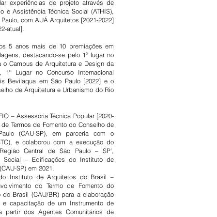
r experiências de projeto através de
 e Assistência Técnica Social (ATHIS),
o Paulo, com AUÁ Arquitetos [2021-2022]
2-atual].
mos 5 anos mais de 10 premiações em
dagens, destacando-se pelo 1º lugar no
ra o Campus de Arquitetura e Design da
 1º Lugar no Concurso Internacional
vis Bevilaqua em São Paulo [2022] e o
elho de Arquitetura e Urbanismo do Rio
IO – Assessoria Técnica Popular [2020-
ão de Termos de Fomento do Conselho de
Paulo (CAU-SP), em parceria com o
TC), e colaborou com a execução do
Região Central de São Paulo – SP’,
Social – Edificações do Instituto de
 (CAU-SP) em 2021.
 Instituto de Arquitetos do Brasil –
nvolvimento do Termo de Fomento do
 do Brasil (CAU/BR) para a elaboração
ão e capacitação de um Instrumento de
 a partir dos Agentes Comunitários de