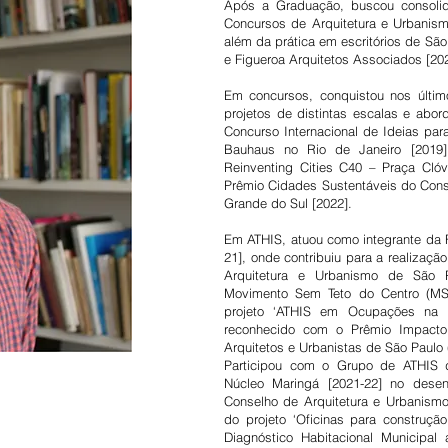
Após a Graduação, buscou consolida
Concursos de Arquitetura e Urbanismo
além da prática em escritórios de Sã
e Figueroa Arquitetos Associados [202
Em concursos, conquistou nos últi
projetos de distintas escalas e abor
Concurso Internacional de Ideias pa
Bauhaus no Rio de Janeiro [2019],
Reinventing Cities C40 – Praça Cló
Prêmio Cidades Sustentáveis do Cons
Grande do Sul [2022].
Em ATHIS, atuou como integrante da F
21], onde contribuiu para a realizaç
Arquitetura e Urbanismo de São 
Movimento Sem Teto do Centro (MS
projeto ‘ATHIS em Ocupações na 
reconhecido com o Prêmio Impacto 
Arquitetos e Urbanistas de São Paulo
Participou com o Grupo de ATHIS do
Núcleo Maringá [2021-22] no dese
Conselho de Arquitetura e Urbanismo
do projeto ‘Oficinas para construç
Diagnóstico Habitacional Municipal