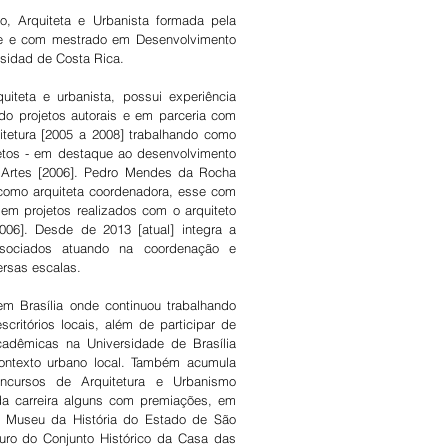
o, Arquiteta e Urbanista formada pela
ie e com mestrado em Desenvolvimento
ersidad de Costa Rica.
teta e urbanista, possui experiência
ndo projetos autorais e em parceria com
itetura [2005 a 2008] trabalhando como
tos - em destaque ao desenvolvimento
 Artes [2006]. Pedro Mendes da Rocha
 como arquiteta coordenadora, esse com
em projetos realizados com o arquiteto
06]. Desde de 2013 [atual] integra a
ssociados atuando na coordenação e
ersas escalas.
m Brasília onde continuou trabalhando
ritórios locais, além de participar de
adêmicas na Universidade de Brasília
ontexto urbano local. Também acumula
oncursos de Arquitetura e Urbanismo
 da carreira alguns com premiações, em
r) Museu da História do Estado de São
uro do Conjunto Histórico da Casa das