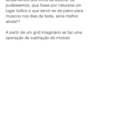
pudéssemos, que fosse por natureza um
lugar lúdico e que servir-se de palco para
músicos nos dias de festa, seria melhor
ainda!!!
A partir de um grid imaginário se faz uma
operação de subtração do modulo
originário. Os módulos que permanecem
constituem uma topografia operacional
que permite diferentes usos para os
módulos. Internamente, a banca, foi toda
construída em módulos de placas OSB,
para servir de expositores, bancos e
armazenamento. Externamente a banca foi
reformada e reforçada, principalmente na
cobertura que deveria receber um jardim e
eventualmente músicos e DJ’s nos dias de
festas.
Este pequeno comércio de rua, desde o
dia da sua inauguração, se transformou
em um elemento de transformação urbana.
Muito disso se deve a inovação e